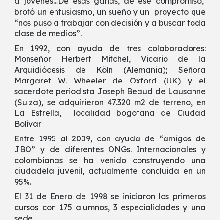
a jóvenes…De esas ganas, de ese compromiso,
brotó un entusiasmo, un sueño y un proyecto que
“nos puso a trabajar con decisión y a buscar toda
clase de medios”.
En 1992, con ayuda de tres colaboradores:
Monseñor Herbert Mitchel, Vicario de la
Arquidiócesis de Köln (Alemania); Señora
Margaret W. Wheeler de Oxford (UK) y el
sacerdote periodista Joseph Beaud de Lausanne
(Suiza), se adquirieron 47.320 m2 de terreno, en
La Estrella, localidad bogotana de Ciudad
Bolívar
Entre 1995 al 2009, con ayuda de “amigos de
JBO” y de diferentes ONGs. Internacionales y
colombianas se ha venido construyendo una
ciudadela juvenil, actualmente concluida en un
95%.
El 31 de Enero de 1998 se iniciaron los primeros
cursos con 175 alumnos, 3 especialidades y una
sede.